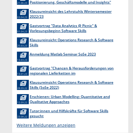
Positionierung, Geschäftsmodelle und Insights"
21.06.23
Klausureinsicht des Lehrstuhls Wintersemester
2022/23
03.04.23
Gastvortrag "Data Analytics @ Picnic" &
Vorlesungsbeginn Software Skills
01.04.23
Klausureinsicht Operations Research & Software
Skills
25.03.23
Anmeldung Matlab Seminar SoSe 2023
13.03.23
Gastvortrag "Chancen & Herausforderungen von
regionalen Lieferketten im
13.01.23
Lebensmitteleinzelhandel"
Klausureinsicht Operations Research & Software
Skills (SoSe 2022)
28.09.22
Erschienen: Urban Modelling: Quantitative and
Qualitative Approaches
12.09.22
Tutor:innen und Hilfskräfte für Software Skills
gesucht
23.08.22
Weitere Meldungen anzeigen