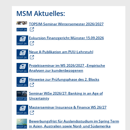
MSM Aktuelles:
TOPSIM-Seminar Wintersemester 2026/2027
27.07.26
Exkursion Finanzgericht Münster 15.09.2026
24.07.26
Neue A-Publikation am PUU-Lehrstuhl
22.07.26
Projektseminar im WS 2026/2027 „Empirische
Analysen zur kundenbezogenen
17.07.26
Erkenntnisgewinnung “
Hinweise zur Prüfungsphase des 2. Blocks
14.07.26
Seminar WiSe 2026/27: Banking in an Age of
Uncertainty
13.07.26
Masterseminar Insurance & Finance WS 26/27
09.07.26
Bewerbungsfrist für Auslandsstudium im Spring Term
in Asien, Australien sowie Nord- und Südamerika
09.07.26