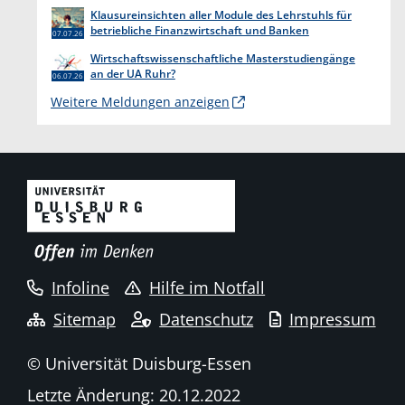
endet am 31. Juli 2026
Klausureinsichten aller Module des Lehrstuhls für
betriebliche Finanzwirtschaft und Banken
07.07.26
Wirtschaftswissenschaftliche Masterstudiengänge
an der UA Ruhr?
06.07.26
Weitere Meldungen anzeigen
Infoline
Hilfe im Notfall
Sitemap
Datenschutz
Impressum
© Universität Duisburg-Essen
Letzte Änderung: 20.12.2022