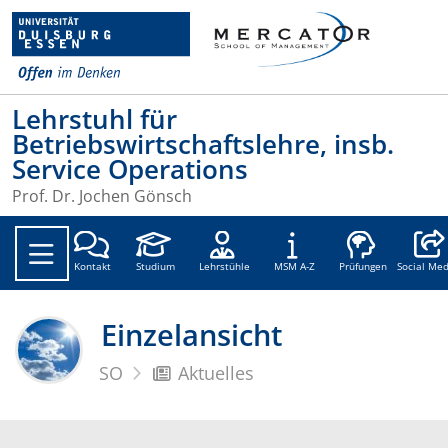
Lehrstuhl für
Betriebswirtschaftslehre, insb.
Service Operations
Prof. Dr. Jochen Gönsch
Social
Kontakt
Studium
Lehrstühle
MSM A-Z
Prüfungen
Social Med
Einzelansicht
SO
Aktuelles