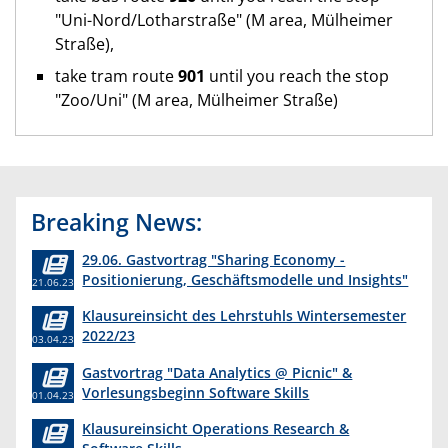
"Uni-Nord/Lotharstraße" (M area, Mülheimer
Straße),
take tram route
901
until you reach the stop
"Zoo/Uni" (M area, Mülheimer Straße)
Breaking News:
29.06. Gastvortrag "Sharing Economy -
Positionierung, Geschäftsmodelle und Insights"
21.06.23
Klausureinsicht des Lehrstuhls Wintersemester
2022/23
03.04.23
Gastvortrag "Data Analytics @ Picnic" &
Vorlesungsbeginn Software Skills
01.04.23
Klausureinsicht Operations Research &