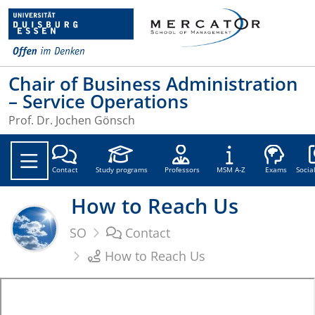
Chair of Business Administration
– Service Operations
Prof. Dr. Jochen Gönsch
Soc
Contact
Study programs
Professors
MSM A-Z
Exams
Socia
How to Reach Us
SO
Contact
How to Reach Us