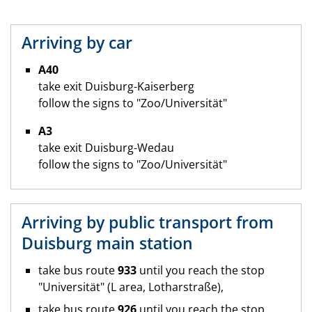
Arriving by car
A40
take exit Duisburg-Kaiserberg
follow the signs to "Zoo/Universität"
A3
take exit Duisburg-Wedau
follow the signs to "Zoo/Universität"
Arriving by public transport from
Duisburg main station
take bus route
933
until you reach the stop
"Universität" (L area, Lotharstraße),
take bus route
926
until you reach the stop