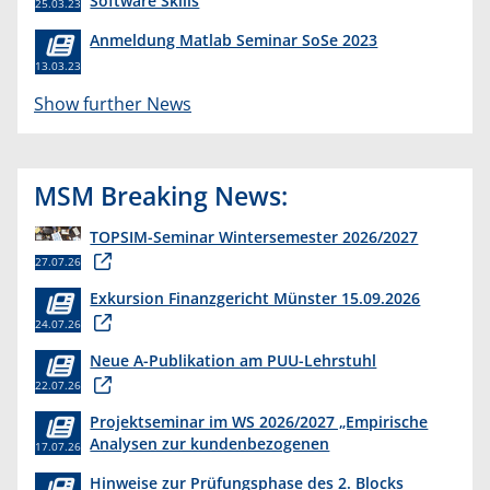
Software Skills
25.03.23
Anmeldung Matlab Seminar SoSe 2023
13.03.23
Show further News
MSM Breaking News:
TOPSIM-Seminar Wintersemester 2026/2027
27.07.26
Exkursion Finanzgericht Münster 15.09.2026
24.07.26
Neue A-Publikation am PUU-Lehrstuhl
22.07.26
Projektseminar im WS 2026/2027 „Empirische
Analysen zur kundenbezogenen
17.07.26
Erkenntnisgewinnung “
Hinweise zur Prüfungsphase des 2. Blocks