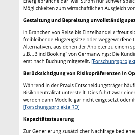
Energiebranche dar, weil Strom nur schwer spei
Möglichkeiten zum wirtschaftlichen Ausgleich v
Gestaltung und Bepreisung unvollständig spezi
In Branchen von Reise bis Einzelhandel erfreut s
freibleibende Flugzeugsitze oder weggeworfene L
Alternativen, aus denen der Anbieter zu einem s
z.B. „Blind Booking“ von Germanwings: Die Kundin
erst nach Buchung mitgeteilt.
[Forschungsprojekt
Berücksichtigung von Risikopräferenzen in O
Während in der Praxis Entscheidungsträger häufi
Risikoneutralität unterstellt. Dies führt zwar ein
werden dann Modelle gar nicht eingesetzt oder i
[Forschungsprojekte RO]
Kapazitätssteuerung
Zur Generierung zusätzlicher Nachfrage bedienen 