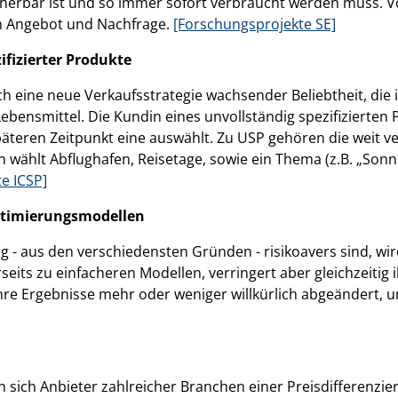
cherbar ist und so immer sofort verbraucht werden muss. V
on Angebot und Nachfrage.
[Forschungsprojekte SE]
fizierter Produkte
ich eine neue Verkaufsstrategie wachsender Beliebtheit, di
ebensmittel. Die Kundin eines unvollständig spezifizierten
päteren Zeitpunkt eine auswählt. Zu USP gehören die weit 
 wählt Abflughafen, Reisetage, sowie ein Thema (z.B. „Sonne
e ICSP]
ptimierungsmodellen
g - aus den verschiedensten Gründen - risikoavers sind, w
erseits zu einfacheren Modellen, verringert aber gleichzeitig 
hre Ergebnisse mehr oder weniger willkürlich abgeändert, u
sich Anbieter zahlreicher Branchen einer Preisdifferenzieru