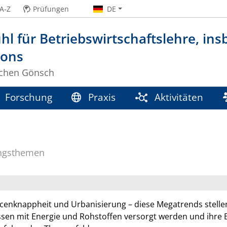
A-Z
Prüfungen
DE
hl für Betriebswirtschaftslehre, insb
ions
Jochen Gönsch
Forschung
Praxis
Aktivitäten
n
ngsthemen
cenknappheit und Urbanisierung – diese Megatrends stellen
en mit Energie und Rohstoffen versorgt werden und ihre 