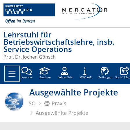
Lehrstuhl für
Betriebswirtschaftslehre, insb.
Service Operations
Prof. Dr. Jochen Gönsch
Social
Kontakt
Studium
Lehrstühle
MSM A-Z
Prüfungen
Social Med
Ausgewählte Projekte
SO
Praxis
Ausgewählte Projekte