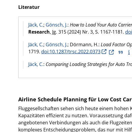
Literatur
Jäck, C.
;
Gönsch, J.
:
How to Load Your Auto Carrier
Research
, Jg. 315 (
2024
) Nr. 3, S. 1167-1181.
doi
Jäck, C.
;
Gönsch, J.
; Dörmann, H.:
Load Factor Op
1719.
doi:10.1287/trsc.2022.0373
Jäck, C.
:
Comparing Loading Strategies for Auto Tra
Airline Schedule Planning für Low Cost Car
Fluggesellschaften sehen sich heute einem hohen K
Kapazitäten effizient zu nutzen. Voraussetzung dafü
angebotenen Verbindungen als auch die Flugzeiten.
komplexes Entscheidungsproblem, das nur mit Hilf