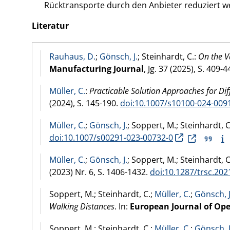
Rücktransporte durch den Anbieter reduziert w
Literatur
Rauhaus, D.
;
Gönsch, J.
; Steinhardt, C.:
On the V
Manufacturing Journal
, Jg. 37 (
2025
), S. 409-
Müller, C.
:
Practicable Solution Approaches for Dif
(
2024
), S. 145-190.
doi:10.1007/s10100-024-009
Müller, C.
;
Gönsch, J.
; Soppert, M.; Steinhardt, C
doi:10.1007/s00291-023-00732-0
Müller, C.
;
Gönsch, J.
; Soppert, M.; Steinhardt, C
(
2023
) Nr. 6, S. 1406-1432.
doi:10.1287/trsc.202
Soppert, M.; Steinhardt, C.;
Müller, C.
;
Gönsch, J
Walking Distances
. In:
European Journal of Ope
Soppert, M.; Steinhardt, C.;
Müller, C.
;
Gönsch, J