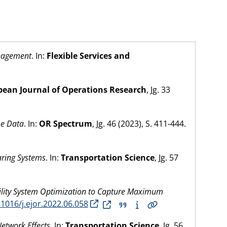
anagement
. In:
Flexible Services and
pean Journal of Operations Research
, Jg. 33
me Data
. In:
OR Spectrum
, Jg. 46 (
2023
), S. 411-444.
aring Systems
. In:
Transportation Science
, Jg. 57
ility System Optimization to Capture Maximum
.1016/j.ejor.2022.06.058
Network Effects
. In:
Transportation Science
, Jg. 56