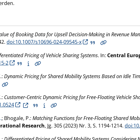
erden.
alue of Booking Data for Upsell Decision-Making in Revenue M
442.
doi:10.1007/s10696-024-09545-x
ferentiated Pricing of Vehicle Sharing Systems
. In:
Central Euro
15-2
.:
Dynamic Pricing for Shared Mobility Systems Based on Idle Ti
.:
Customer-Centric Dynamic Pricing for Free-Floating Vehicle Sh
1.0524
.
; Bhogale, P.:
Matching Functions for Free-Floating Shared Mob
rational Research
, Jg. 305 (
2023
) Nr. 3, S. 1194-1214.
doi:10
.
:
Differentiated Pricing of Shared Mobility Systems Considering 