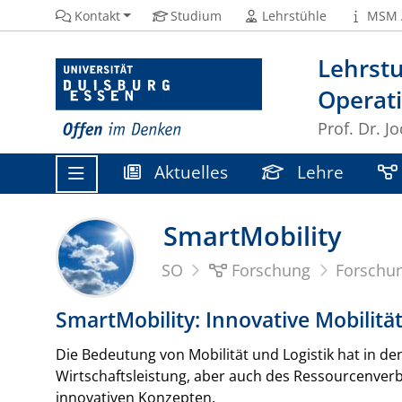
Kontakt
Studium
Lehrstühle
MSM 
Lehrstu
Operat
Prof. Dr. 
Aktuelles
Lehre
SmartMobility
SO
Forschung
Forschu
SmartMobility: Innovative Mobilitä
Die Bedeutung von Mobilität und Logistik hat in d
Wirtschaftsleistung, aber auch des Ressourcenverb
innovativen Konzepten.