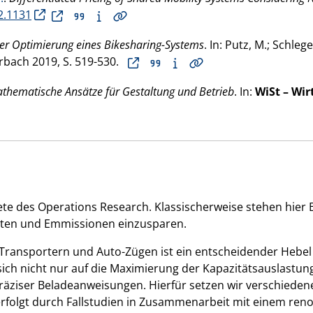
2.1131
der Optimierung eines Bikesharing-Systems
. In: Putz, M.; Schlege
erbach
2019
, S. 519-530.
athematische Ansätze für Gestaltung und Betrieb
. In:
WiSt – Wi
iete des Operations Research. Klassischerweise stehen hier
sten und Emmissionen einzusparen.
ansportern und Auto-Zügen ist ein entscheidender Hebel fü
sich nicht nur auf die Maximierung der Kapazitätsauslastu
präziser Beladeanweisungen. Hierfür setzen wir verschied
 erfolgt durch Fallstudien in Zusammenarbeit mit einem re