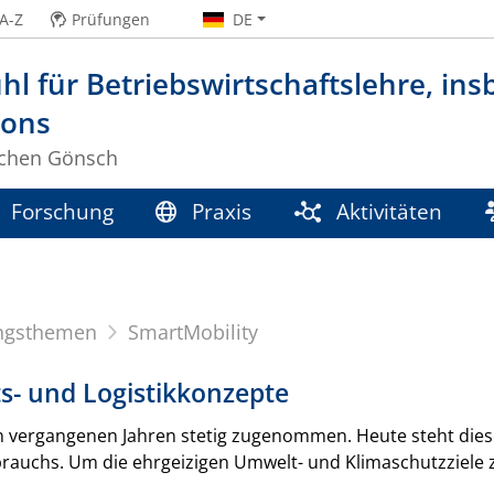
A-Z
Prüfungen
DE
hl für Betriebswirtschaftslehre, insb
ions
Jochen Gönsch
Forschung
Praxis
Aktivitäten
ngsthemen
SmartMobility
ts- und Logistikkonzepte
en vergangenen Jahren stetig zugenommen. Heute steht dies
rauchs. Um die ehrgeizigen Umwelt- und Klimaschutzziele z