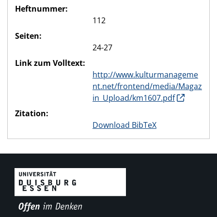
Heftnummer:
112
Seiten:
24-27
Link zum Volltext:
http://www.kulturmanageme
nt.net/frontend/media/Magaz
in_Upload/km1607.pdf
Zitation:
Download BibTeX