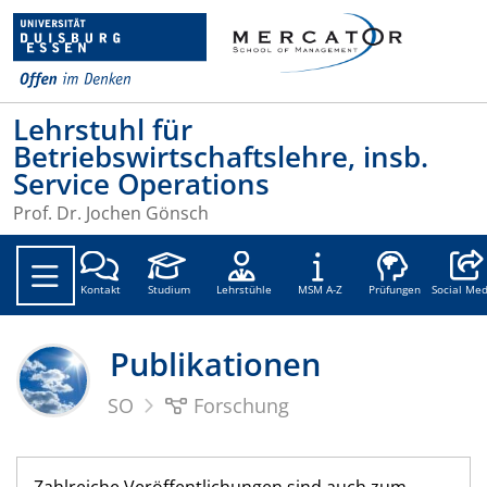
Lehrstuhl für
Betriebswirtschaftslehre, insb.
Service Operations
Prof. Dr. Jochen Gönsch
Social
Kontakt
Studium
Lehrstühle
MSM A-Z
Prüfungen
Social Med
Publikationen
SO
Forschung