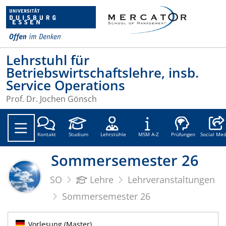
Lehrstuhl für
Betriebswirtschaftslehre, insb.
Service Operations
Prof. Dr. Jochen Gönsch
Social
Kontakt
Studium
Lehrstühle
MSM A-Z
Prüfungen
Social Med
Sommersemester 26
SO
Lehre
Lehrveranstaltungen
Sommersemester 26
Vorlesung (Master)